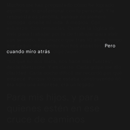
Muchos me han preguntado cómo he logrado
equilibrar lo profesional con lo personal. Y la
respuesta es sencilla, aunque no siempre
cómoda: diseñé mi vida. A medida. Con
esfuerzo. Con renuncias. Cambié la lógica de
vivir para trabajar por la de trabajar para vivir
con sentido. Reconozco que tras 10 años, tengo
que seguir mejorando muchos aspectos.
Pero
cuando miro atrás
, digo ¡wow!
“Lo que no nos mata, nos hace más fuertes”,
decía Nietzsche. Y es cierto. Cada golpe me dio
claridad. Cada noche difícil me recordó por qué
empecé. Porque lo que estaba construyendo no
era solo una empresa, era un legado.
Para mis hijos, y para
quienes estén en ese
cruce de caminos