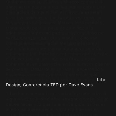
Guillermo con su 17 años y Marcos con sus 14
años, están poco a poco llegando a cubrir una
gran etapa de sus vidas. Al mayor le esperan
grandes cambios, y donde cada vez tomarán
sus propias decisiones. Marcos está también
transitando poco a poco de su niñez a la
adolescencia y como padre, muy orgulloso de
verlos avanzar cada día y viendo cómo van
consiguiendo sus metas. Me gustaría que si
algún día leen este contenido pueda servirles
de inspiración. Para que entiendan que el éxito,
el de verdad, no se mide en cifras, sino en
coherencia, en presencia, en los abrazos que no
se pierden. Desarrollar su vidas respetando y
haciendo crecer su valores y entender que
tienen la capacidad de diseñar sus vidas (
Life
Design, Conferencia TED por Dave Evans
)
Y también es para ti que estás leyendo esto, si
alguna vez te has sentido atrapado entre lo que
debes hacer y lo que tu alma te pide. Si tienes
miedo, es buena señal: significa que vas en
serio. Porque el camino del propósito no es