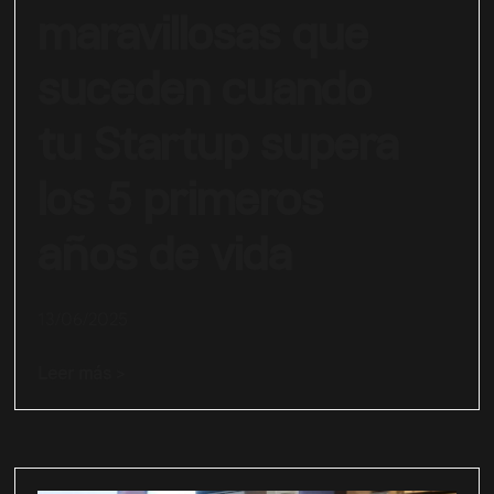
maravillosas que
suceden cuando
tu Startup supera
los 5 primeros
años de vida
13/06/2025
Leer más >