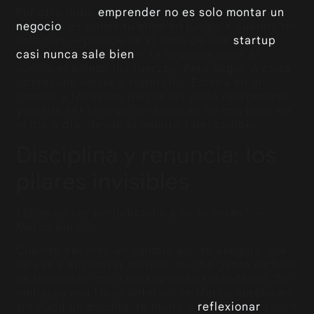
Por otro lado,
emprender no es solo montar un
negocio
: es poner tu alma en juego. Y cuando no
sale bien —porque en el caso de una
startup
casi nunca sale bien
— te lo cobra todo. El
sueño, el ánimo, las fuerzas. Pero seguí. A cada
obstáculo, volvía a superarlo. Estaba en el
camino y todas las piezas las pude reorganizar
y puede ser testigo del avances de mis hijos en
el día a día, desde el minuto 1 del cambio.
Disciplina y renuncia: los
pilares invisibles
“Elige no ser perjudicado, y no lo serás.” —
Marco Aurelio
Cuando decides un cambio así, te aseguro que
no vas a encontrar apoyos, mucha gente incluso
en tu círculo más cercano no lo entenderán. Sin
embargo esa frase anterior de Marco Aurelio es
sin duda un escudo, te invito a
reflexionar
sobre