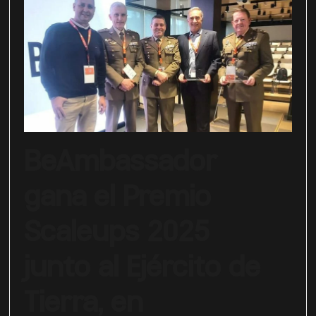
BeAmbassador
gana el Premio
Scaleups 2025
junto al Ejército de
Tierra, en