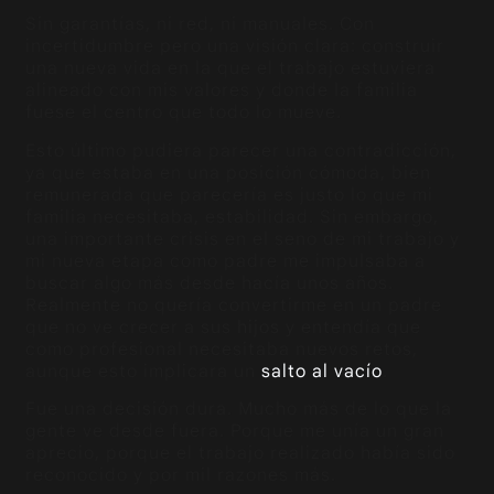
Sin garantías, ni red, ni manuales. Con
incertidumbre pero una visión clara: construir
una nueva vida en la que el trabajo estuviera
alineado con mis valores y donde la familia
fuese el centro que todo lo mueve.
Esto último pudiera parecer una contradicción,
ya que estaba en una posición cómoda, bien
remunerada que parecería es justo lo que mi
familia necesitaba, estabilidad. Sin embargo,
una importante crisis en el seno de mi trabajo y
mi nueva etapa como padre me impulsaba a
buscar algo más desde hacía unos años.
Realmente no quería convertirme en un padre
que no ve crecer a sus hijos y entendía que
como profesional necesitaba nuevos retos,
aunque esto implicara un
salto al vacío
.
Fue una decisión dura. Mucho más de lo que la
gente ve desde fuera. Porque me unía un gran
aprecio, porque el trabajo realizado había sido
reconocido y por mil razones más.