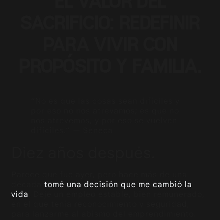
EL VALOR DEL
SACRIFICIO: REDEFINIR
PARA VIVIR CON
PROPÓSITO Y FAMILIA.
“No es que las cosas sean difíciles y
por eso no nos atrevamos; es que no
nos atrevemos, y por eso se vuelven
difíciles.” — Séneca
Diez años después.
Parece que fue ayer, pero hace más de una
década
tomé una decisión que me cambió la
vida
. Dejé un empleo estable, bien remunerado,
en el que tenía reconocimiento y seguridad,
para lanzarme al abismo del emprendimiento.