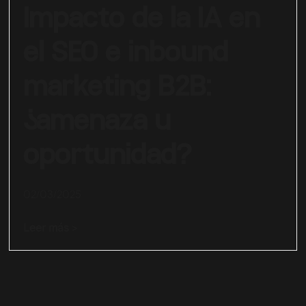
Impacto de la IA en
el SEO e inbound
marketing B2B:
¿amenaza u
oportunidad?
02/03/2025
Leer más >