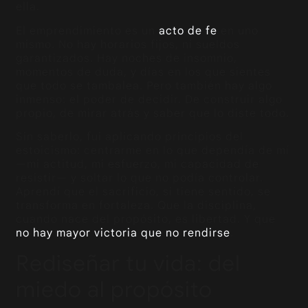
ella.
El emprendimiento es un
acto de fe
en uno
mismo. No hay horarios fijos, ni sueldos
garantizados. Hay noches de insomnio,
momentos de duda, y días en los que sientes
que todo se tambalea. Pero también hay algo
inmenso: el poder de decidir. De construir algo
propio, de mirar atrás y saber que lo diste todo.
Sin saberlo, fui aplicando principios del
estoicismo: centrarme en lo que dependía de mí
—mi actitud, mi esfuerzo, mi capacidad de
resistir— y soltar lo que no podía controlar.
Aprendí que el sacrificio, si tiene sentido, se
transforma en fortaleza. Que la disciplina,
cuando nace del propósito, es libertad. Y que
no hay mayor victoria que no rendirse
.
Rediseñar tu vida: del
miedo al propósito