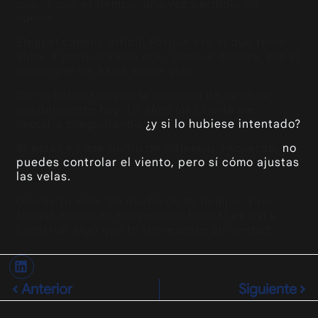
qué. Y que el tiempo, una vez perdido, no
vuelve.
Elegí el camino difícil. Porque era el que tenía
alma. Y porque sabía que, aunque doliera, era el
único que me haría sentir vivo.
De no haber tomado la decisión de cambiar,
posiblemente hoy, 10 años más tarde me
seguiría preguntando
¿y si lo hubiese intentado?
Si estás en ese punto de inflexión, recuerda:
no
puedes controlar el viento, pero sí cómo ajustas
las velas.
Diseña tu vida. Sé dueño de tu tiempo. Y no
tengas miedo de romper con todo si es para
construir algo que te represente de verdad.
Anterior
Siguiente