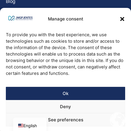
Blog
Contact
Manage consent
LEGAL
To provide you with the best experience, we use
Descargo de responsabilidad
technologies such as cookies to store and/or access to
the information of the device. The consent of these
Política de cookies
technologies will enable us to process data such as the
browsing behavior or the unique ids in this site. If you do
Declaración de privacidad
not consent, or withdraw consent, can negatively affect
certain features and functions.
FOLLOW me
Ok
Deny
Spanish
See preferences
English
NextGenerationEU